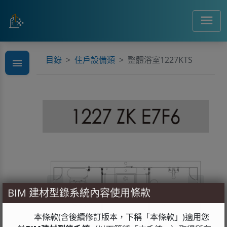
menu
目錄
住戶設備類
整體浴室1227KTS
menu
search
Previous
Next
BIM 建材型錄系統內容使用條款
本條款(含後續修訂版本，下稱「本條款」)適用您