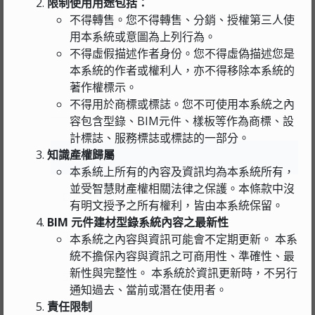
限制使用用途包括：
不得轉售。您不得轉售、分銷、授權第三人使
附件下載 (1)
用本系統或意圖為上列行為。
型錄
不得虛假描述作者身份。您不得虛偽描述您是
本系統的作者或權利人，亦不得移除本系統的
pdf · 20.0 MB
著作權標示。
不得用於商標或標誌。您不可使用本系統之內
容包含型錄、BIM元件、樣板等作為商標、設
計標誌、服務標誌或標誌的一部分。
知識產權歸屬
產品簡介
本系統上所有的內容及資訊均為本系統所有，
並受智慧財產權相關法律之保護。本條款中沒
COBie
有明文授予之所有權利，皆由本系統保留。
BIM 元件建材型錄系統內容之最新性
工程圖說
1
本系統之內容與資訊可能會不定期更新。 本系
統不擔保內容與資訊之可商用性、準確性、最
新性與完整性。 本系統於資訊更新時，不另行
型錄下載
1
通知過去、當前或潛在使用者。
責任限制
問與答