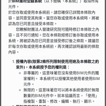
於
BIM建材型錄系統
（以下簡稱「本系統」）取得所有
元件。
於您存取或使用本系統前，請您確保已詳閱本條款內
容，並同意受其拘束。當您存取或使用本系統時，將被
認為您已同意且接受本條款。
您瞭解財團法人營建研究院可隨時修訂本條款之內
容，且不另行通知。您在本條款經修訂後存取或使用本
系統，將被認為您已同意並接受修訂後之條款。建議您
於每次存取或使用本系統前，再次確認該時最新的條款
卜大 PUDA
內容。
整體浴室1227KTS
授權內容(除第2條所列限制使用用途及本條款之約
束外)，本系統授予您的權利是：
分類標籤:
住戶設備類
非專屬的，這意味著您沒有使用BIM元件的獨
單位標籤:
衛浴設備
家權利。 本系統可以授權其他使用者使用BIM
元件。
作者:
Eason
無限的，這意味著您可以將本系統使用於無限
數量的BIM元件中。就本協議而言，「使用」
收藏
BIM檔案
(2)
指複製、重製、修改、編輯、執行、顯示。