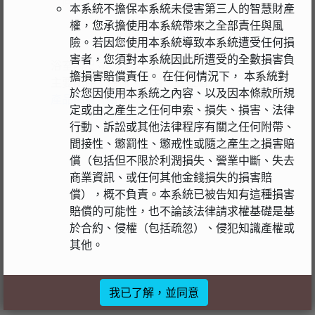
本系統不擔保本系統未侵害第三人的智慧財產
權，您承擔使用本系統帶來之全部責任與風
險。若因您使用本系統導致本系統遭受任何損
害者，您須對本系統因此所遭受的全數損害負
浴室內尺寸：120*270公分
擔損害賠償責任。 在任何情況下， 本系統對
主要配件：馬桶、淋浴、臉盆組
於您因使用本系統之內容、以及因本條款所規
產品網頁介紹
定或由之產生之任何申索、損失、損害、法律
行動、訴訟或其他法律程序有關之任何附帶、
間接性、懲罰性、懲戒性或隨之產生之損害賠
償（包括但不限於利潤損失、營業中斷、失去
商業資訊、或任何其他金錢損失的損害賠
償），概不負責。本系統已被告知有這種損害
賠償的可能性，也不論該法律請求權基礎是基
於合約、侵權（包括疏忽）、侵犯知識產權或
其他。
我已了解，並同意