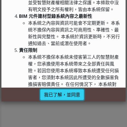
並受智慧財產權相關法律之保護。本條款中沒
有明文授予之所有權利，皆由本系統保留。
BIM 元件建材型錄系統內容之最新性
本系統之內容與資訊可能會不定期更新。 本系
統不擔保內容與資訊之可商用性、準確性、最
新性與完整性。 本系統於資訊更新時，不另行
通知過去、當前或潛在使用者。
責任限制
本系統不擔保本系統未侵害第三人的智慧財產
權，您承擔使用本系統帶來之全部責任與風
險。若因您使用本系統導致本系統遭受任何損
害者，您須對本系統因此所遭受的全數損害負
擔損害賠償責任。 在任何情況下， 本系統對
於您因使用本系統之內容、以及因本條款所規
我已了解，並同意
定或由之產生之任何申索、損失、損害、法律
行動、訴訟或其他法律程序有關之任何附帶、
間接性、懲罰性、懲戒性或隨之產生之損害賠
償（包括但不限於利潤損失、營業中斷、失去
商業資訊、或任何其他金錢損失的損害賠