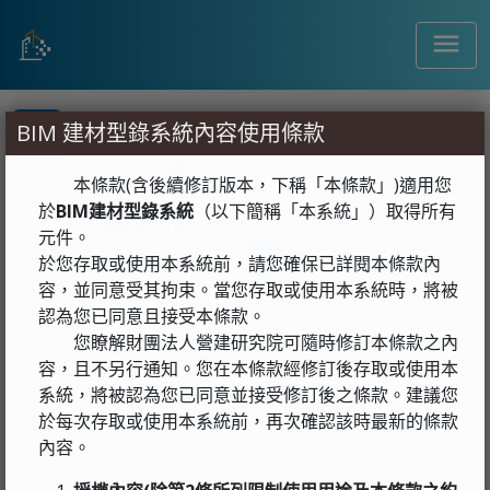
menu
search
BIM 建材型錄系統內容使用條款
活動列表
menu
目錄
活動
本條款(含後續修訂版本，下稱「本條款」)適用您
於
BIM建材型錄系統
（以下簡稱「本系統」）取得所有
共0項，0頁
元件。
< 第一頁
1
最後一頁 >
於您存取或使用本系統前，請您確保已詳閱本條款內
容，並同意受其拘束。當您存取或使用本系統時，將被
認為您已同意且接受本條款。
您瞭解財團法人營建研究院可隨時修訂本條款之內
容，且不另行通知。您在本條款經修訂後存取或使用本
系統，將被認為您已同意並接受修訂後之條款。建議您
於每次存取或使用本系統前，再次確認該時最新的條款
內容。