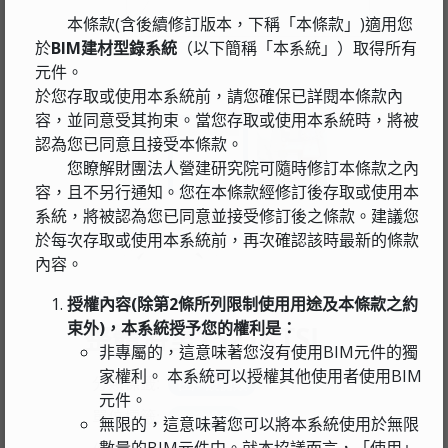
本條款(含後續修訂版本，下稱「本條款」)適用您
於
BIM建材型錄系統
（以下簡稱「本系統」）取得所有
元件。
於您存取或使用本系統前，請您確保已詳閱本條款內
容，並同意受其拘束。當您存取或使用本系統時，將被
認為您已同意且接受本條款。
您瞭解財團法人營建研究院可隨時修訂本條款之內
容，且不另行通知。您在本條款經修訂後存取或使用本
系統，將被認為您已同意並接受修訂後之條款。建議您
於每次存取或使用本系統前，再次確認該時最新的條款
內容。
卜大 PUDA
授權內容(除第2條所列限制使用用途及本條款之約
束外)，本系統授予您的權利是：
整體浴室1521KTSL
非專屬的，這意味著您沒有使用BIM元件的獨
家權利。 本系統可以授權其他使用者使用BIM
分類標籤:
住戶設備類
元件。
單位標籤:
衛浴設備
無限的，這意味著您可以將本系統使用於無限
數量的BIM元件中。就本協議而言，「使用」