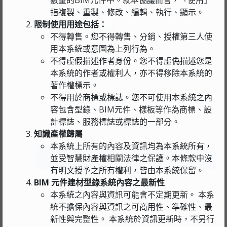
作者:
Eason
指複製、重製、修改、編輯、執行、顯示。
限制使用用途包括：
收藏
BIM檔案
(4)
不得轉售。您不得轉售、分銷、授權第三人使
用本系統或意圖為上列行為。
不得虛假描述作者身份。您不得虛偽描述您是
附件下載 (1)
本系統的作者或權利人，亦不得移除本系統的
型錄
著作權標示。
pdf · 20.0 MB
不得用於商標或標誌。您不可使用本系統之內
容包含型錄、BIM元件、樣板等作為商標、設
計標誌、服務標誌或標誌的一部分。
知識產權歸屬
本系統上所有的內容及資訊均為本系統所有，
產品簡介
並受智慧財產權相關法律之保護。本條款中沒
有明文授予之所有權利，皆由本系統保留。
BIM 元件建材型錄系統內容之最新性
COBie
本系統之內容與資訊可能會不定期更新。 本系
統不擔保內容與資訊之可商用性、準確性、最
工程圖說
1
新性與完整性。 本系統於資訊更新時，不另行