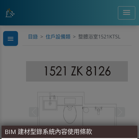
menu
目錄
住戶設備類
整體浴室1521KTSL
menu
search
Previous
Next
BIM 建材型錄系統內容使用條款