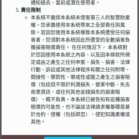
通知過去、當前或潛在使用者。
責任限制
型錄下載
1
本系統不擔保本系統未侵害第三人的智慧財產
權，您承擔使用本系統帶來之全部責任與風
問與答
險。若因您使用本系統導致本系統遭受任何損
害者，您須對本系統因此所遭受的全數損害負
擔損害賠償責任。 在任何情況下， 本系統對
於您因使用本系統之內容、以及因本條款所規
浴室內尺寸：150*210公分
定或由之產生之任何申索、損失、損害、法律
主要配件：馬桶、臉盆組、淋浴
行動、訴訟或其他法律程序有關之任何附帶、
產品網頁介紹
間接性、懲罰性、懲戒性或隨之產生之損害賠
償（包括但不限於利潤損失、營業中斷、失去
商業資訊、或任何其他金錢損失的損害賠
償），概不負責。本系統已被告知有這種損害
賠償的可能性，也不論該法律請求權基礎是基
於合約、侵權（包括疏忽）、侵犯知識產權或
其他。